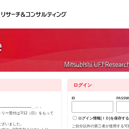
ログイン
ID
PASSW
━━━━━━━━━…‥・
リー受付は7/12（日）をもって
ログイン情報(ＩＤ)を保存する
ございました。
ご自分以外の第三者が使用する可